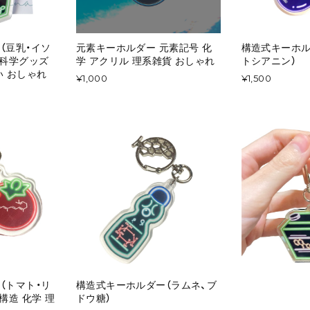
（豆乳・イソ
元素キーホルダー 元素記号 化
構造式キーホル
 科学グッズ
学 アクリル 理系雑貨 おしゃれ
トシアニン）
い おしゃれ
¥1,000
¥1,500
（トマト・リ
構造式キーホルダー（ラムネ、ブ
構造 化学 理
ドウ糖）